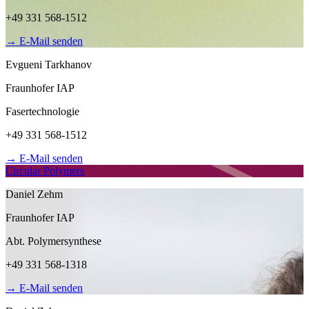
+49 331 568-1512
→
E-Mail senden
Evgueni Tarkhanov
Fraunhofer IAP
Fasertechnologie
+49 331 568-1512
→
E-Mail senden
Circular Polymers
Daniel Zehm
Fraunhofer IAP
Abt. Polymersynthese
+49 331 568-1318
→
E-Mail senden