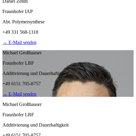
Daniel Zehm
Fraunhofer IAP
Abt. Polymersynthese
+49 331 568-1318
→
E-Mail senden
Michael Großhauser
Fraunhofer LBF
Additivierung und Dauerhaftigkeit
+49 6151 705-8757
→
E-Mail senden
Michael Großhauser
Fraunhofer LBF
Additivierung und Dauerhaftigkeit
+49 6151 705-8757