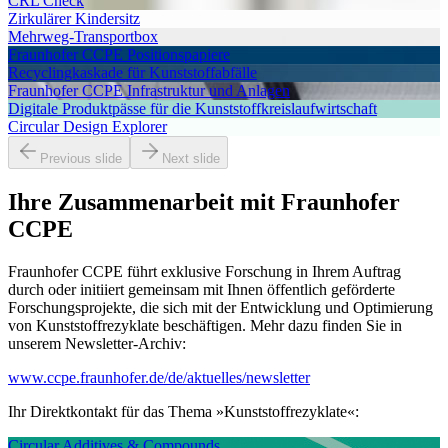
CRL Check
Zirkulärer Kindersitz
Mehrweg-Transportbox
Fraunhofer CCPE Positionspapiere
Recyclingkaskade für Kunststoffabfälle
Fraunhofer CCPE Infrastruktur und Anlagen
Digitale Produktpässe für die Kunststoffkreislaufwirtschaft
Circular Design Explorer
Previous slide
Next slide
Ihre Zusammenarbeit mit Fraunhofer
CCPE
Fraunhofer CCPE führt exklusive Forschung in Ihrem Auftrag
durch oder initiiert gemeinsam mit Ihnen öffentlich geförderte
Forschungsprojekte, die sich mit der Entwicklung und Optimierung
von Kunst­stoff­rezy­klate beschäftigen. Mehr dazu finden Sie in
unserem Newsletter-Archiv:
www.ccpe.fraunhofer.de/de/aktuelles/newsletter
Ihr Direktkontakt für das Thema »Kunst­stoff­rezy­klate«:
Circular Additives & Compounds