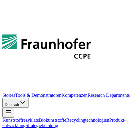
Stories
Tools & Demonstratoren
Kompetenzen
Research Departments
Deutsch
Kunst­stoff­rezy­klate
Bio­kunst­stoffe
Re­cycling­techno­logien
Pro­dukt­
entwick­lung
Strate­gie­be­ratung